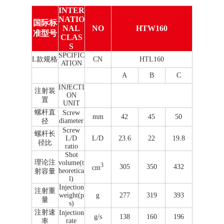
INTER
NATIO
国际标
NAL
NO
HTW160
准型号
CLAS
S
SPCIFIC
L款规格
CN
HTL160
ATION
A
B
C
INJECTI
注射装
ON
置
UNIT
螺杆直
Screw
mm
42
45
50
diameter
径
Screw
螺杆长
L/D
L/D
23.6
22
19.8
径比
ratio
Shot
理论注
volume(t
3
305
350
432
cm
heoretica
射容量
l)
Injection
注射重
weight(p
g
277
319
393
量
s)
注射速
Injection
g/s
138
160
196
rate
率