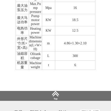
Max.Pu
最大油
mp
Mpa
16
泵压力
pressure
Pump
最大马
motor
KW
18.5
达功率
power
电热功
Heating
KW
12.5
power
率
Machine
外形尺
dimensio
寸(长×
m
4.86×1.30×2.10
n(L×W×
宽×高)
H)
油箱容
Olitank
L
300
cubage
积
机器重
Machine
t
6
weight
量