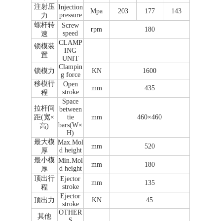
注射压
Injection
Mpa
203
177
143
pressure
力
螺杆转
Screw
rpm
180
speed
速
CLAMP
锁模装
ING
置
UNIT
Clampin
锁模力
KN
1600
g force
移模行
Open
mm
435
stroke
程
Space
拉杆间
between
距(宽×
tie
mm
460×460
bars(W×
高)
H)
最大模
Max.Mol
mm
520
d height
厚
最小模
Min.Mol
mm
180
d height
厚
顶出行
Ejector
mm
135
stroke
程
Ejector
顶出力
KN
45
stroke
OTHER
其他
S