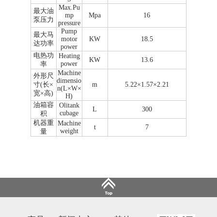
Max.Pu
最大油
mp
Mpa
16
泵压力
pressure
Pump
最大马
motor
KW
18.5
达功率
power
电热功
Heating
KW
13.6
power
率
Machine
外形尺
dimensio
寸(长×
m
5.22×1.57×2.21
n(L×W×
宽×高)
H)
油箱容
Olitank
L
300
cubage
积
机器重
Machine
t
7
weight
量