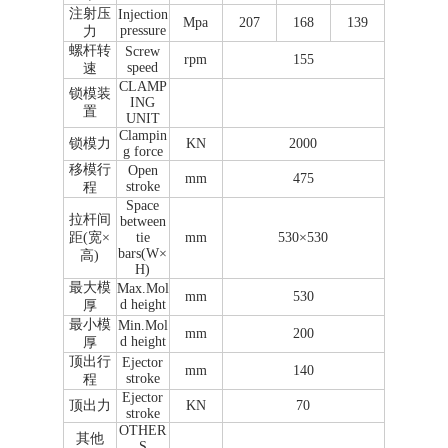
注射压
Injection
Mpa
207
168
139
pressure
力
螺杆转
Screw
rpm
155
speed
速
CLAMP
锁模装
ING
置
UNIT
Clampin
锁模力
KN
2000
g force
移模行
Open
mm
475
stroke
程
Space
拉杆间
between
距(宽×
tie
mm
530×530
bars(W×
高)
H)
最大模
Max.Mol
mm
530
d height
厚
最小模
Min.Mol
mm
200
d height
厚
顶出行
Ejector
mm
140
stroke
程
Ejector
顶出力
KN
70
stroke
OTHER
其他
S