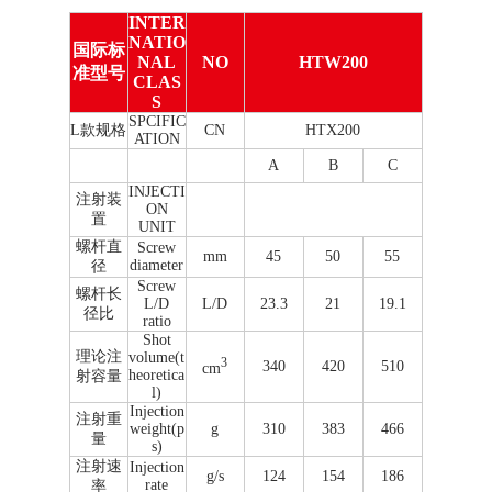
INTER
NATIO
国际标
NAL
NO
HTW200
准型号
CLAS
S
SPCIFIC
L款规格
CN
HTX200
ATION
A
B
C
INJECTI
注射装
ON
置
UNIT
螺杆直
Screw
mm
45
50
55
diameter
径
Screw
螺杆长
L/D
L/D
23.3
21
19.1
径比
ratio
Shot
理论注
volume(t
3
340
420
510
cm
heoretica
射容量
l)
Injection
注射重
weight(p
g
310
383
466
量
s)
注射速
Injection
g/s
124
154
186
rate
率