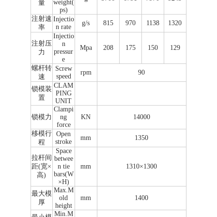
weight(
量
ps)
注射速
Injectio
g/s
815
970
1138
1320
n rate
率
Injectio
注射压
n
Mpa
208
175
150
129
pressur
力
e
螺杆转
Screw
rpm
90
speed
速
CLAM
锁模装
PING
置
UNIT
Clampi
锁模力
ng
KN
14000
force
移模行
Open
mm
1350
stroke
程
Space
拉杆间
betwee
距(宽×
n tie
mm
1310×1300
bars(W
高)
×H)
Max.M
最大模
old
mm
1400
厚
height
Min.M