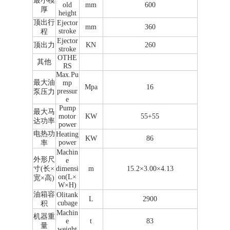
最小模
old
mm
600
厚
height
顶出行
Ejector
mm
360
stroke
程
Ejector
顶出力
KN
260
stroke
OTHE
其他
RS
Max.Pu
最大油
mp
Mpa
16
pressur
泵压力
e
Pump
最大马
motor
KW
55+55
达功率
power
电热功
Heating
KW
86
power
率
Machin
外形尺
e
寸(长×
dimensi
m
15.2×3.00×4.13
on(L×
宽×高)
W×H)
油箱容
Olitank
L
2900
cubage
积
Machin
机器重
e
t
83
量
weight