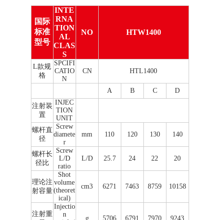
INTE
RNA
国际
TION
标准
NO
HTW1400
AL
型号
CLAS
S
SPCIFI
L款规
CATIO
CN
HTL1400
格
N
A
B
C
D
INJEC
注射装
TION
置
UNIT
Screw
螺杆直
diamete
mm
110
120
130
140
径
r
Screw
螺杆长
L/D
L/D
25.7
24
22
20
径比
ratio
Shot
理论注
volume
cm3
6271
7463
8759
10158
(theoret
射容量
ical)
Injectio
注射重
n
g
5706
6791
7970
9243